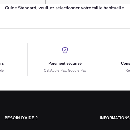
Guide Standard, veuillez sélectionner votre taille habituelle.
urs
Paiement sécurisé
Conse
ple
CB, Apple Pay, Google Pay
Ré
BESOIN D'AIDE ?
INFORMATIONS