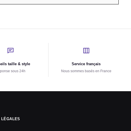
ils taille & style
Service français
ponse sous 24h
Nous sommes basés en France
 LÉGALES