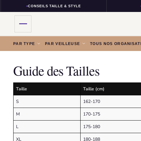
CONSEILS TAILLE & STYLE
L
Skip
Skip
PAR TYPE
PAR VEILLEUSE
TOUS NOS ORGANISA
to
to
navigation
content
Guide des Tailles
Taille
Taille (cm)
S
162-170
M
170-175
L
175-180
XL
180-188