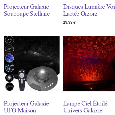
Projecteur Galaxie
Disques Lumière Voi
Soucoupe Stellaire
Lactée Orzorz
19,99
€
Projecteur Galaxie
Lampe Ciel Étoilé
UFO Maison
Univers Galaxie