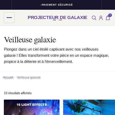
PAIEMENT SÉCURISÉ
0
PROJECTEUR DE GALAXIE
Skip
Skip
to
to
Veilleuse galaxie
navigation
content
Plongez dans un ciel étoilé captivant avec nos veilleuses
galaxie ! Elles transforment votre pièce en un espace magique,
propice à la détente et à l’émerveillement.
Accueil
/
Veilleuse galaxie
Trié
10 résultats affichés
par
popularité