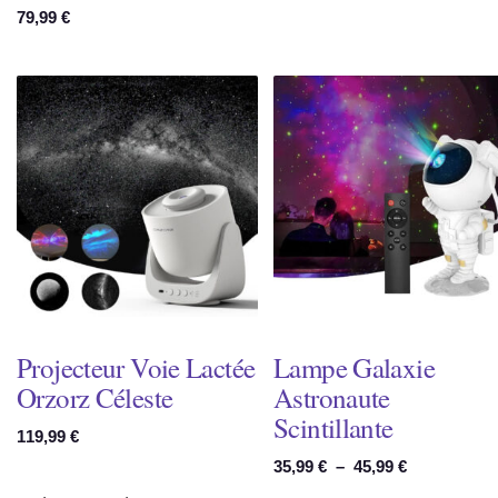
79,99
€
Projecteur Voie Lactée
Lampe Galaxie
Orzorz Céleste
Astronaute
Scintillante
119,99
€
Plage
35,99
€
–
45,99
€
de