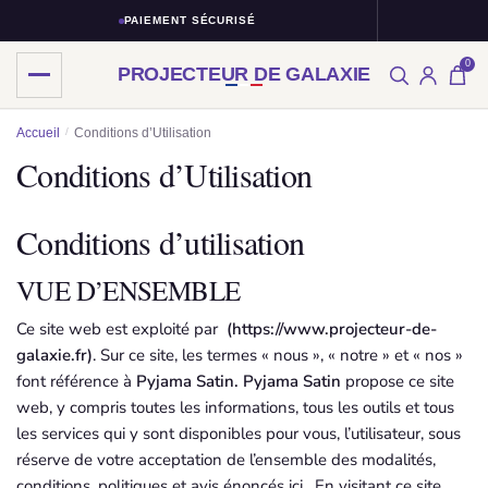
PAIEMENT SÉCURISÉ
RETOUR
0
PROJECTEUR DE GALAXIE
Skip
Skip
Accueil
/
Conditions d’Utilisation
to
to
Conditions d’Utilisation
navigation
content
Conditions d’utilisation
VUE D’ENSEMBLE
Ce site web est exploité par
(https://www.projecteur-de-
galaxie.fr)
. Sur ce site, les termes « nous », « notre » et « nos »
font référence à
Pyjama Satin.
Pyjama Satin
propose ce site
web, y compris toutes les informations, tous les outils et tous
les services qui y sont disponibles pour vous, l’utilisateur, sous
réserve de votre acceptation de l’ensemble des modalités,
conditions, politiques et avis énoncés ici. En visitant ce site