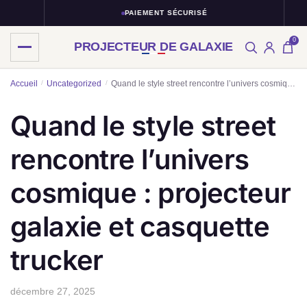
PAIEMENT SÉCURISÉ
0
PROJECTEUR DE GALAXIE
Skip
Skip
Accueil
/
Uncategorized
/
Quand le style street rencontre l’univers cosmique : projecteur galaxie et casquette trucker
to
to
navigation
content
Quand le style street
rencontre l’univers
cosmique : projecteur
galaxie et casquette
trucker
décembre 27, 2025