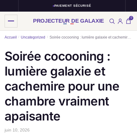
PAIEMENT SÉCURISÉ
0
PROJECTEUR DE GALAXIE
Skip
Skip
Accueil
/
Uncategorized
/
Soirée cocooning : lumière galaxie et cachemire pour une chambre vraiment apaisante
to
to
navigation
content
Soirée cocooning :
lumière galaxie et
cachemire pour une
chambre vraiment
apaisante
juin 10, 2026